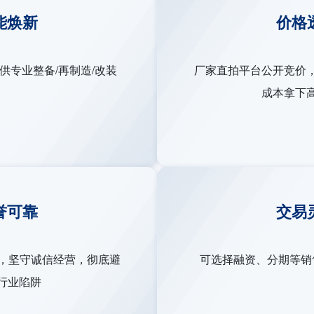
能焕新
价格
供专业整备/再制造/改装
厂家直拍平台公开竞价
成本拿下
誉可靠
交易
易，坚守诚信经营，彻底避
可选择融资、分期等销
行业陷阱