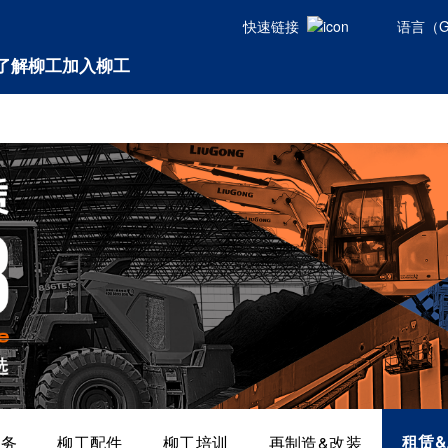
快速链接
语言（Glo
了解柳工
加入柳工
租赁
服务
柳工配件
柳工培训
再制造&改装