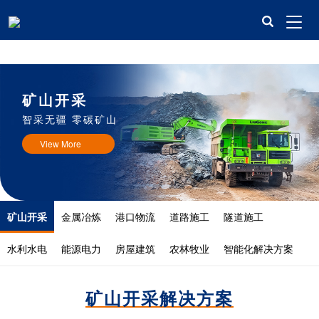
米兰平台
矿山开采
智采无疆 零碳矿山
View More
矿山开采
金属冶炼
港口物流
道路施工
隧道施工
水利水电
能源电力
房屋建筑
农林牧业
智能化解决方案
矿山开采解决方案