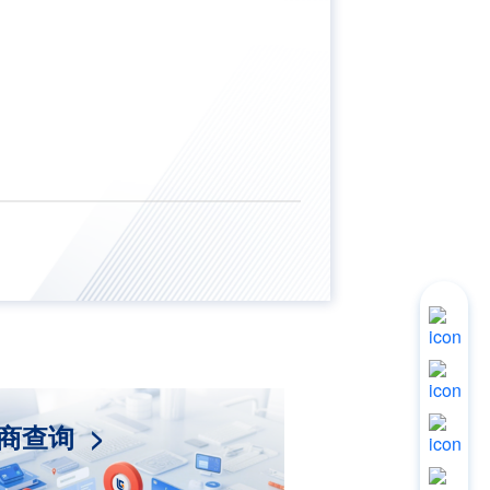
立即
询价
人工
商查询 >
服务
联系