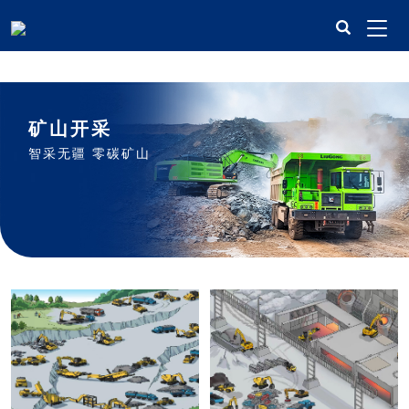
米兰平台
矿山开采
智采无疆 零碳矿山